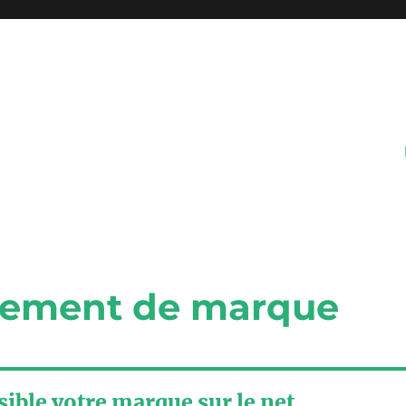
cement de marque
sible votre marque sur le net