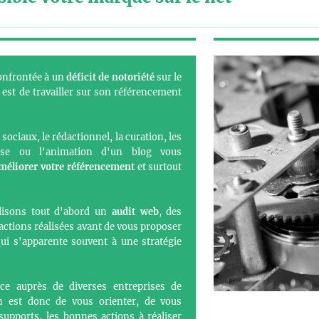
onfrontée à un
déficit de notoriété
sur le
 est de travailler sur son référencement
 sociaux, le rédactionnel, la curation, les
sse ou l'animation d'un blog vous
méliorer votre référencement
et surtout
alisons tout d'abord un
audit web
, des
 actions réalisées avant de vous proposer
qui s'apparente souvent à une stratégie
ce auprès de diverses entreprises de
on est donc de vous orienter, de vous
supports, les bonnes actions à réaliser